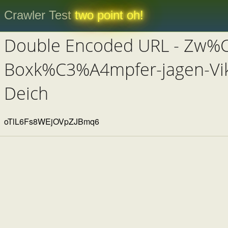
Crawler Test
two point oh!
Double Encoded URL - Zw%
Boxk%C3%A4mpfer-jagen-Vik
Deich
oTlL6Fs8WEjOVpZJBmq6